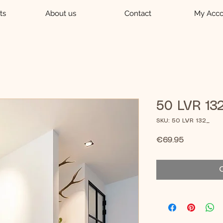
ts
About us
Contact
My Acco
50 LVR 13
SKU: 50 LVR 132_
Price
€69.95