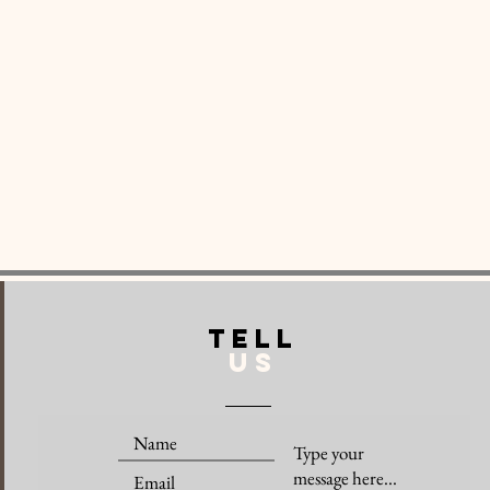
TELL
US