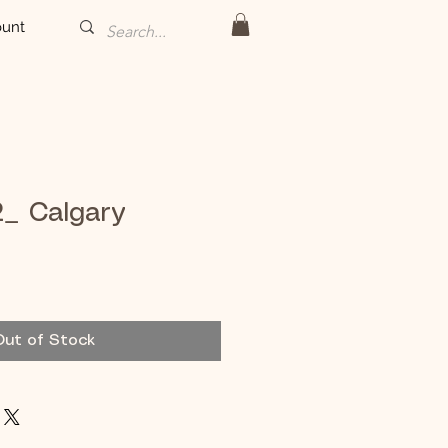
unt
2_ Calgary
Out of Stock