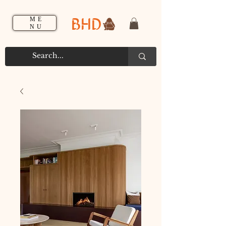
BHD
ME
NU