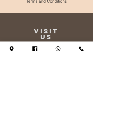
Terms and Conditions
VISIT
US
Monday - By appointment only
Tuesday - Friday 10:00 - 17:00
Saturday 11:00 - 17:00
Sunday 12:00 - 17:00
TELL
US