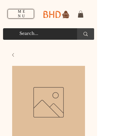
BHD
ME
NU