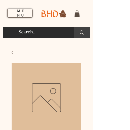
BHD
ME
NU