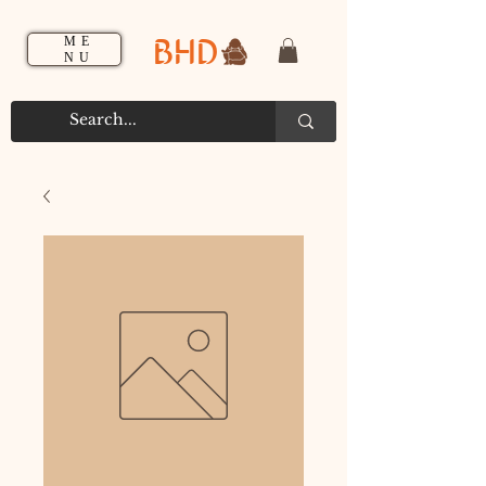
BHD
ME
NU