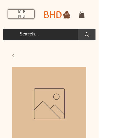
BHD
ME
NU