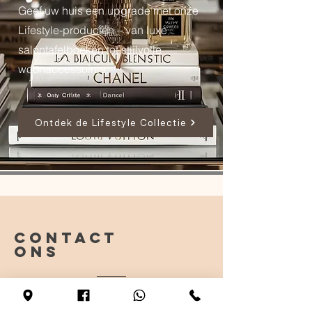
Geef uw huis een upgrade met onze
Lifestyle-producten – van luxe
salontafelboeken tot stijlvolle
woonaccessoires.
Ontdek de Lifestyle Collectie
CONTACT
ONS
Tel.
+597 725-7891