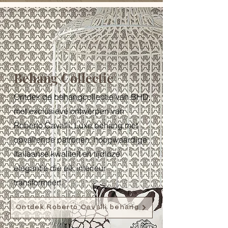
Behang Collectie
Ontdek de behangcollectie van BHD,
met exclusieve ontwerpen van
Roberto Cavalli. Luxe behang met
opvallende patronen, hoogwaardige
Italiaanse kwaliteit en tijdloze
elegantie die elk interieur
transformeert.
Ontdek Roberto Cavalli behang