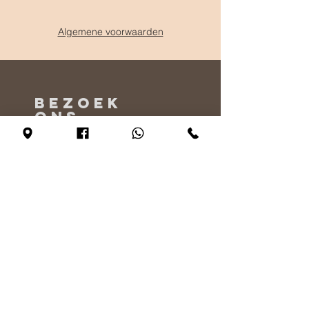
Algemene voorwaarden
BEZOEK
ONS
Maandag - Alleen op afspraak
Dinsdag - vrijdag 10:00 - 17:00
Zaterdag 11:00 - 17:00
Zondag 12:00 - 17:00
VERTEL
ONS