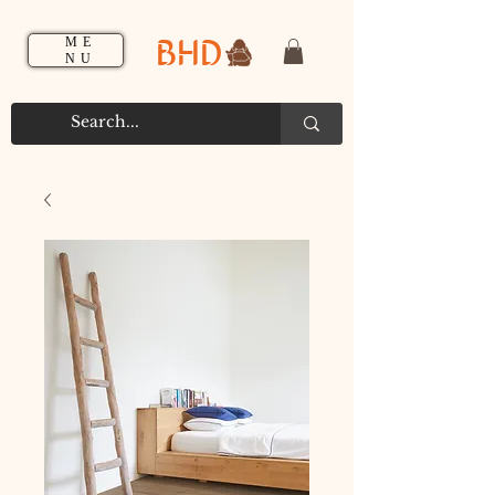
BHD
ME
NU