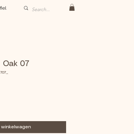
fiel
e Oak 07
 707_
n winkelwagen