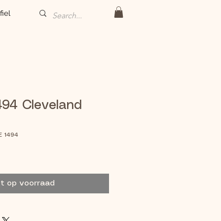
fiel
494 Cleveland
E 1494
et op voorraad