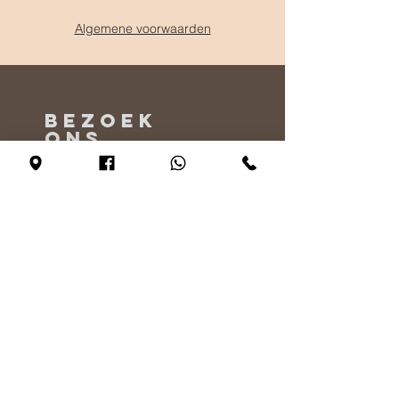
Algemene voorwaarden
BEZOEK
ONS
Maandag - Alleen op afspraak
Dinsdag - vrijdag 10:00 - 17:00
Zaterdag 11:00 - 17:00
Zondag 12:00 - 17:00
VERTEL
ONS