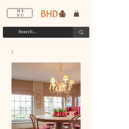
BHD
ME
NU