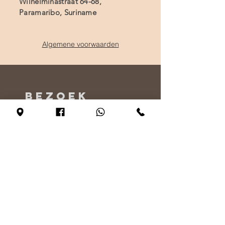
Wilhelminastraat 64-68,
Paramaribo, Suriname
Algemene voorwaarden
BEZOEK
ONS
Maandag - Alleen op afspraak
Dinsdag - vrijdag 10:00 - 17:00
Zaterdag 11:00 - 17:00
Zondag 12:00 - 17:00