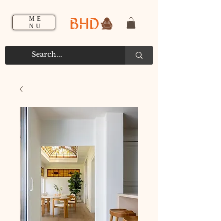
BHD
ME
NU