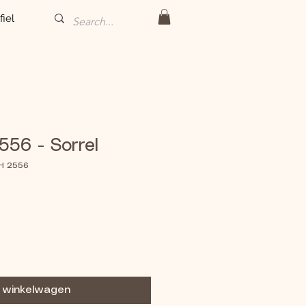
fiel
56 - Sorrel
H 2556
n winkelwagen