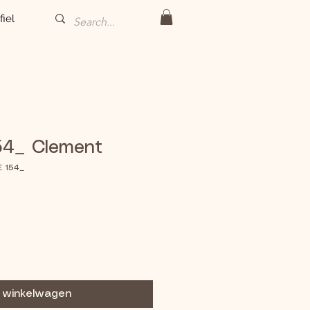
fiel
54_ Clement
E 154_
n winkelwagen