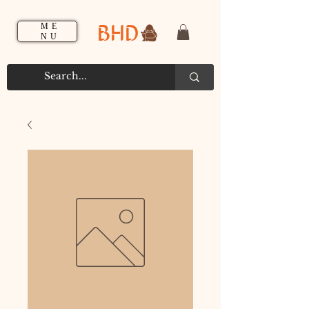
BHD
ME
NU