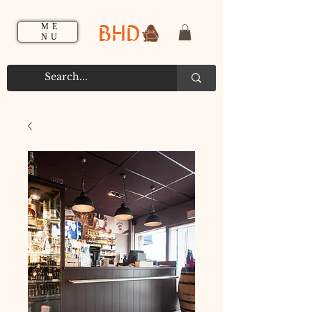
BHD
ME
NU