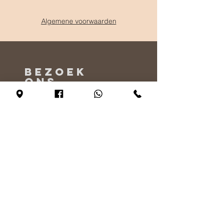
Algemene voorwaarden
BEZOEK
ONS
Maandag - Alleen op afspraak
Dinsdag - vrijdag 10:00 - 17:00
Zaterdag 11:00 - 17:00
Zondag 12:00 - 17:00
VERTEL
ONS