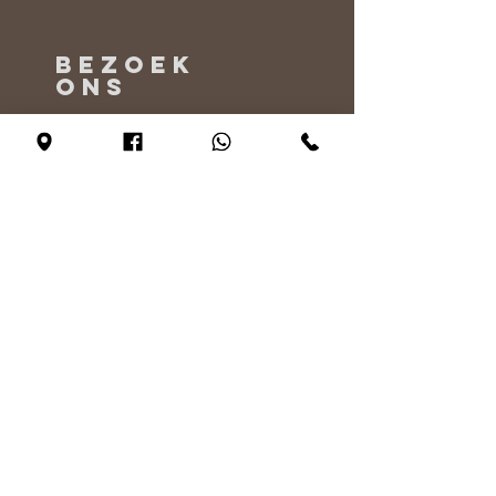
BEZOEK
ONS
Maandag - Alleen op afspraak
Dinsdag - vrijdag 10:00 - 17:00
Zaterdag 11:00 - 17:00
Zondag 12:00 - 17:00
VERTEL
ONS