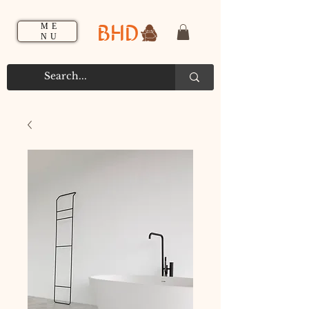
BHD
ME
NU