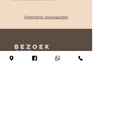
Algemene voorwaarden
BEZOEK
ONS
Maandag - Alleen op afspraak
Dinsdag - vrijdag 10:00 - 17:00
Zaterdag 11:00 - 17:00
Zondag 12:00 - 17:00
VERTEL