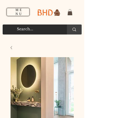
BHD
ME
NU