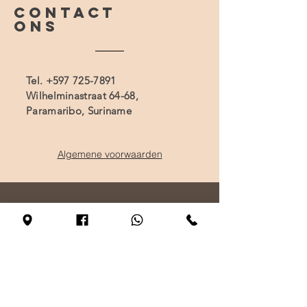
CONTACT
ONS
Tel.
+597 725-7891
Wilhelminastraat 64-68,
Paramaribo, Suriname
Algemene voorwaarden
BEZOEK
ONS
Maandag - Alleen op afspraak
Dinsdag - vrijdag 10:00 - 17:00