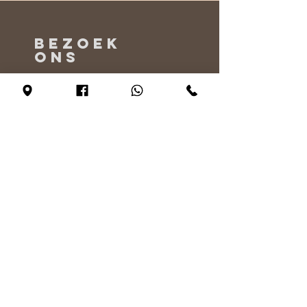
BEZOEK
ONS
Maandag - Alleen op afspraak
Dinsdag - vrijdag 10:00 - 17:00
Zaterdag 11:00 - 17:00
Zondag 12:00 - 17:00
VERTEL
ONS