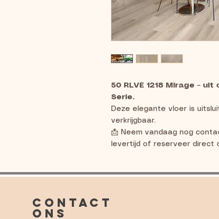
50 RLVE 1218 Mirage
–
uit
Serie.
Deze elegante vloer is uitslu
verkrijgbaar.
📩 Neem vandaag nog contac
levertijd of reserveer direc
CONTACT
ONS