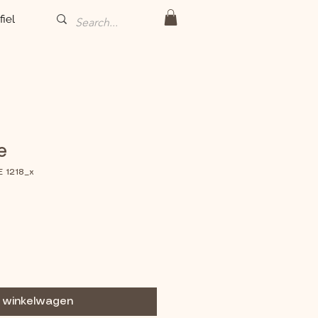
fiel
e
E 1218_x
n winkelwagen