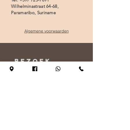
Wilhelminastraat 64-68,
Paramaribo, Suriname
Algemene voorwaarden
BEZOEK
ONS
Maandag - Alleen op afspraak
Dinsdag - vrijdag 10:00 - 17:00
Zaterdag 11:00 - 17:00
Zondag 12:00 - 17:00