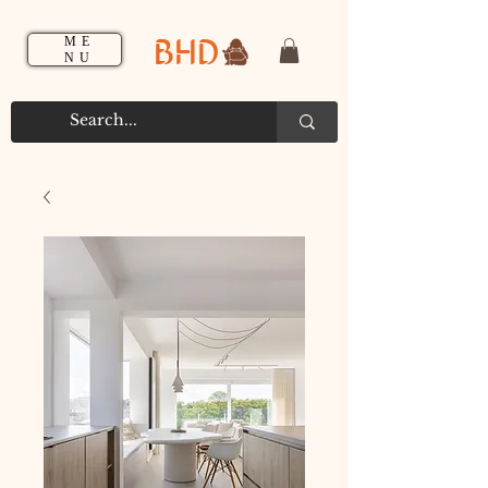
BHD
ME
NU