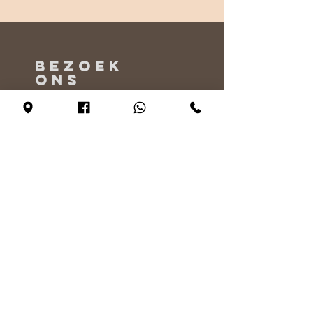
BEZOEK
ONS
Maandag - Alleen op afspraak
Dinsdag - vrijdag 10:00 - 17:00
Zaterdag 11:00 - 17:00
Zondag 12:00 - 17:00
VERTEL
ONS