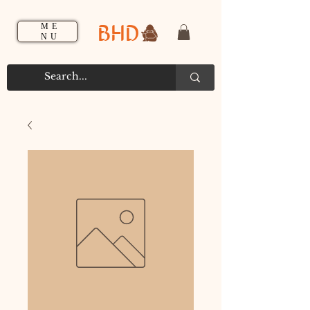
BHD
ME
NU