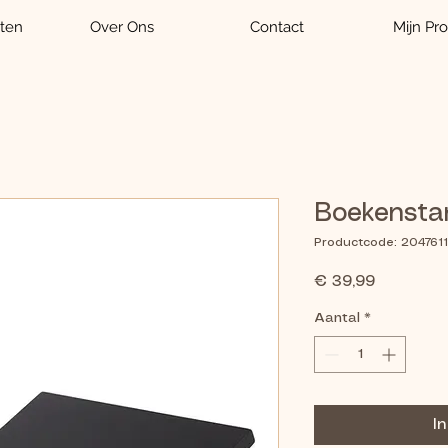
ten
Over Ons
Contact
Mijn Pro
Boekensta
Productcode: 20476
Prijs
€ 39,99
Aantal
*
I