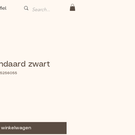
fiel
ndaard zwart
115256055
n winkelwagen