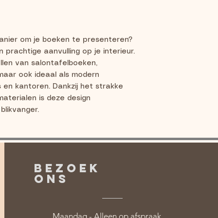
manier om je boeken te presenteren?
prachtige aanvulling op je interieur.
llen van salontafelboeken,
aar ook ideaal als modern
n kantoren. Dankzij het strakke
aterialen is deze design
likvanger.
BEZOEK
ONS
Maandag - Alleen op afspraak