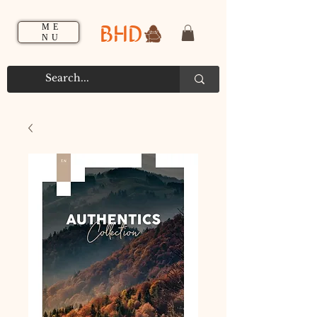
BHD
ME
NU