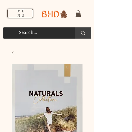
BHD
ME
NU