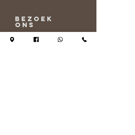
BEZOEK
ONS
Maandag - Alleen op afspraak
Dinsdag - vrijdag 10:00 - 17:00
Zaterdag 11:00 - 17:00
Zondag 12:00 - 17:00
VERTEL
ONS