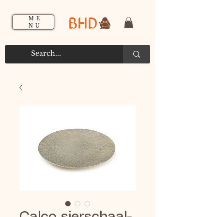
BHD
ME
NU