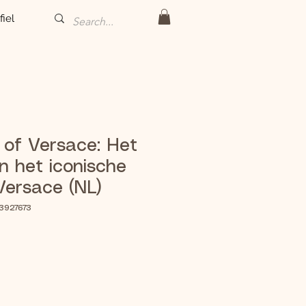
fiel
k of Versace: Het
n het iconische
Versace (NL)
3927673