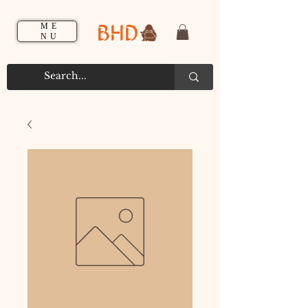
BHD
ME
NU