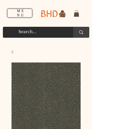
BHD
ME
NU