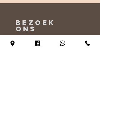
BEZOEK
ONS
Maandag - Alleen op afspraak
Dinsdag - vrijdag 10:00 - 17:00
Zaterdag 11:00 - 17:00
Zondag 12:00 - 17:00
VERTEL
ONS