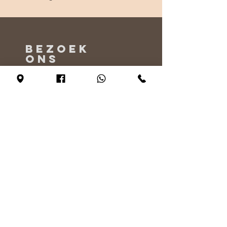
BEZOEK
ONS
Maandag - Alleen op afspraak
Dinsdag - vrijdag 10:00 - 17:00
Zaterdag 11:00 - 17:00
Zondag 12:00 - 17:00
VERTEL
ONS