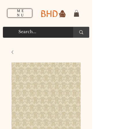
BHD
ME
NU