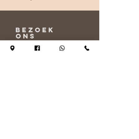
BEZOEK
ONS
Maandag - Alleen op afspraak
Dinsdag - vrijdag 10:00 - 17:00
Zaterdag 11:00 - 17:00
Zondag 12:00 - 17:00
VERTEL
ONS