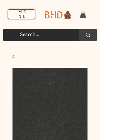
BHD
ME
NU