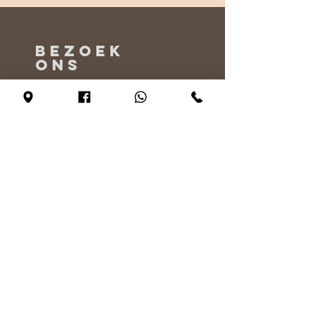
BEZOEK
ONS
Maandag - Alleen op afspraak
Dinsdag - vrijdag 10:00 - 17:00
Zaterdag 11:00 - 17:00
Zondag 12:00 - 17:00
VERTEL
ONS