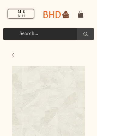
BHD
ME
NU