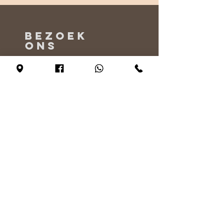
BEZOEK
ONS
Maandag - Alleen op afspraak
Dinsdag - vrijdag 10:00 - 17:00
Zaterdag 11:00 - 17:00
Zondag 12:00 - 17:00
VERTEL
ONS