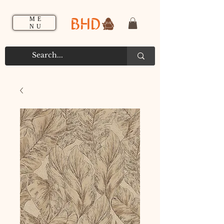
BHD
ME
NU