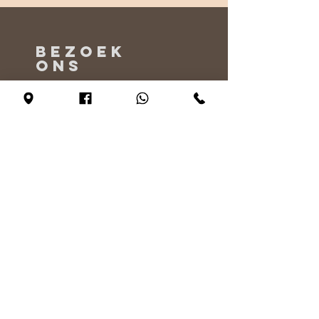
BEZOEK
ONS
Maandag - Alleen op afspraak
Dinsdag - vrijdag 10:00 - 17:00
Zaterdag 11:00 - 17:00
Zondag 12:00 - 17:00
VERTEL
ONS