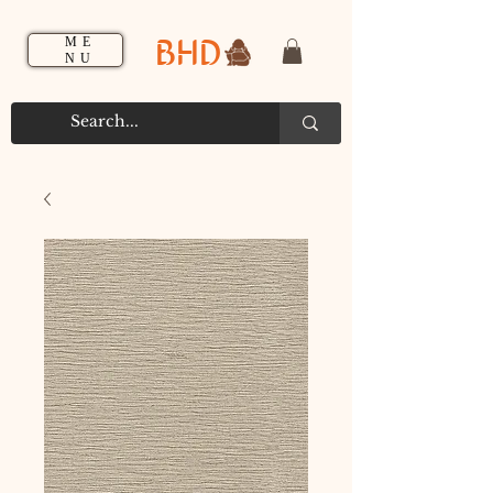
BHD
ME
NU